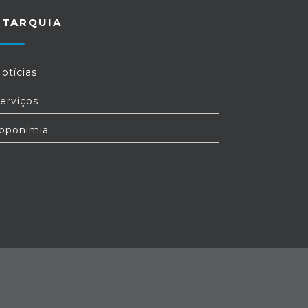
UTARQUIA
otícias
erviços
oponímia