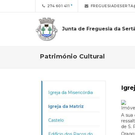
274 601 411
FREGUESIADESERTA
Junta de Freguesia da Sert
Património Cultural
Igre
Igreja da Misericórdia
Igreja da Matriz
Imóvel
A sua 
Castelo
ressal
de S. 
Orago:
Edifício dos Paços do