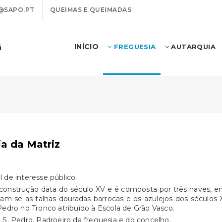
@SAPO.PT
QUEIMAS E QUEIMADAS
INÍCIO
ã
FREGUESIA
AUTARQUIA
ja da Matriz
 de interesse público.
construção data do século XV e é composta por três naves, enq
tam-se as talhas douradas barrocas e os azulejos dos séculos 
Pedro no Tronco atribuído à Escola de Grão Vasco.
 S. Pedro, Padroeiro da freguesia e do concelho.