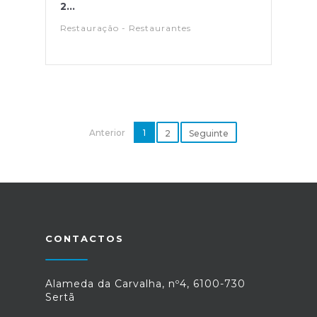
2...
Restauração - Restaurantes
Anterior
1
2
Seguinte
CONTACTOS
Alameda da Carvalha, nº4, 6100-730
Sertã