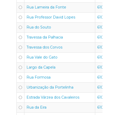
Rua Lameira da Fonte
6100-673
Rua Professor David Lopes
6100-760
Rua do Souto
6100-604
Travessa da Palhacia
6100-673
Travessa dos Corvos
6100-649
Rua Vale do Gato
6100-650
Largo da Capela
6100-675
Rua Formosa
6100-610
Urbanização da Portelinha
6100-707
Estrada Várzea dos Cavaleiros
6100-690
Rua da Eira
6100-620