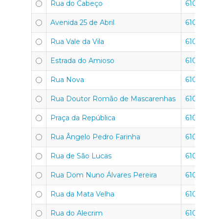
Rua do Cabeço
6100-778
Avenida 25 de Abril
6100-733
Rua Vale da Vila
6100-650
Estrada do Amioso
6100-640
Rua Nova
6100-710
Rua Doutor Romão de Mascarenhas
6100-763
Praça da República
6100-740
Rua Ângelo Pedro Farinha
6100-654
Rua de São Lucas
6100-673
Rua Dom Nuno Álvares Pereira
6100-654
Rua da Mata Velha
6100-661
Rua do Alecrim
6100-667