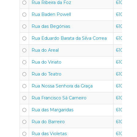
Rua Ribeira da Foz
6100-645
Rua Baden Powell
6100-597
Rua das Begónias
6100-667
Rua Eduardo Barata da Silva Correa
6100-782
Rua do Areal
6100-710
Rua do Viriato
6100-755
Rua do Teatro
6100-754
Rua Nossa Senhora da Graça
6100-699
Rua Francisco Sá Carneiro
6100-761
Rua das Margaridas
6100-601
Rua do Barreiro
6100-709
Rua das Violetas
6100-667