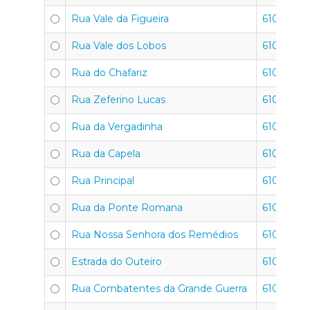
Rua Vale da Figueira
6100-664
Rua Vale dos Lobos
6100-635
Rua do Chafariz
6100-679
Rua Zeferino Lucas
6100-771
Rua da Vergadinha
6100-663
Rua da Capela
6100-682
Rua Principal
6100-710
Rua da Ponte Romana
6100-617
Rua Nossa Senhora dos Remédios
6100-699
Estrada do Outeiro
6100-672
Rua Combatentes da Grande Guerra
6100-747