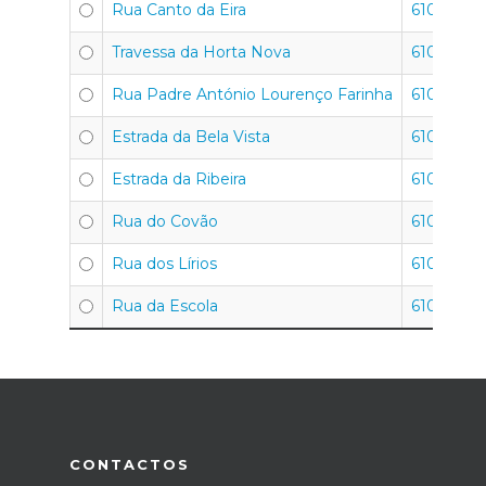
Rua Canto da Eira
6100-701
Travessa da Horta Nova
6100-642
Rua Padre António Lourenço Farinha
6100-769
Estrada da Bela Vista
6100-624
Estrada da Ribeira
6100-637
Rua do Covão
6100-626
Rua dos Lírios
6100-667
Rua da Escola
6100-710
CONTACTOS