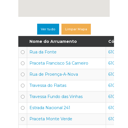
Ver tudo
Limpar Mapa
Nome do Arruamento
Código P
Rua da Fonte
6100-626
Praceta Francisco Sá Carneiro
6100-741
Rua de Proença-A-Nova
6100-751
Travessa do Flaitas
6100-645
Travessa Fundo das Vinhas
6100-649
Estrada Nacional 241
6100-670
Praceta Monte Verde
6100-601