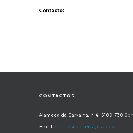
Contacto:
CONTACTOS
Alameda da Carvalha, nº4, 6100-730 Ser
Email:
freguesiadeserta@sapo.pt