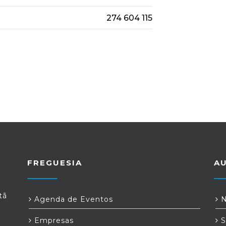
274 604 115
FREGUESIA
A
tã
Agenda de Eventos
N
Empresas
S