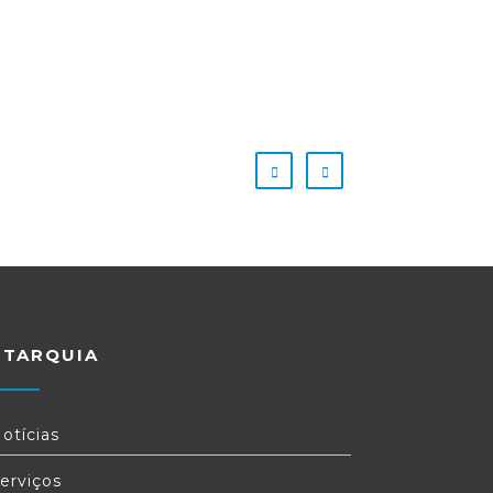
UTARQUIA
otícias
erviços