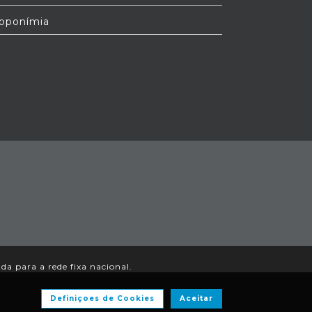
oponímia
a para a rede fixa nacional.
Definiçoes de Cookies
Aceitar