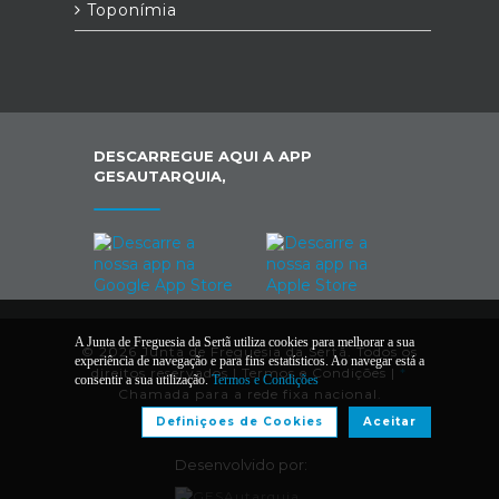
Toponímia
DESCARREGUE AQUI A APP
GESAUTARQUIA,
A Junta de Freguesia da Sertã utiliza cookies para melhorar a sua
© 2026 Junta de Freguesia da Sertã. Todos os
experiência de navegação e para fins estatísticos. Ao navegar está a
direitos reservados |
Termos e Condições
|
*
consentir a sua utilização.
Termos e Condições
Chamada para a rede fixa nacional.
Definiçoes de Cookies
Aceitar
Desenvolvido por: