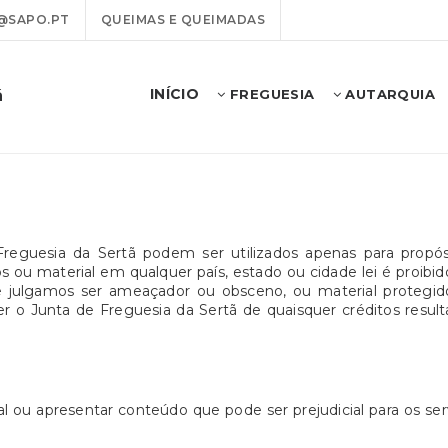
@SAPO.PT
QUEIMAS E QUEIMADAS
INÍCIO
ã
FREGUESIA
AUTARQUIA
Freguesia da Sertã podem ser utilizados apenas para propó
ou material em qualquer país, estado ou cidade lei é proibido. 
que julgamos ser ameaçador ou obsceno, ou material protegid
o Junta de Freguesia da Sertã de quaisquer créditos resulta
l ou apresentar conteúdo que pode ser prejudicial para os ser