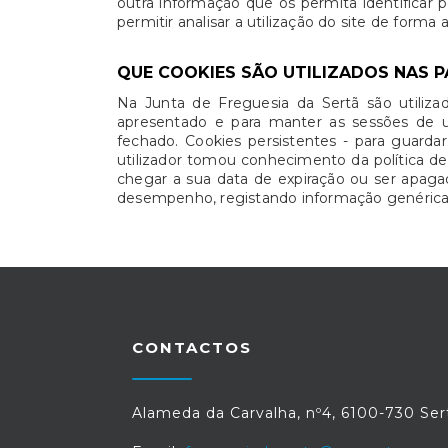
outra informação que os permita identificar 
permitir analisar a utilização do site de forma
QUE COOKIES SÃO UTILIZADOS NAS P
Na Junta de Freguesia da Sertã são utiliza
apresentado e para manter as sessões de u
fechado. Cookies persistentes - para guarda
utilizador tomou conhecimento da política d
chegar a sua data de expiração ou ser apagado
desempenho, registando informação genérica d
CONTACTOS
Alameda da Carvalha, nº4, 6100-730 Ser