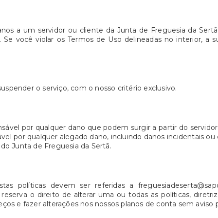
anos a um servidor ou cliente da Junta de Freguesia da Sert
 Se você violar os Termos de Uso delineadas no interior, a 
uspender o serviço, com o nosso critério exclusivo.
sável por qualquer dano que podem surgir a partir do servidor
vel por qualquer alegado dano, incluindo danos incidentais o
r do Junta de Freguesia da Sertã.
tas políticas devem ser referidas a freguesiadeserta@sap
eserva o direito de alterar uma ou todas as políticas, diretr
os e fazer alterações nos nossos planos de conta sem aviso p