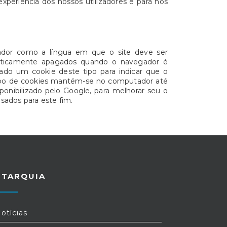
xperiência dos nossos utilizadores e para nos
izador como a língua em que o site deve ser
omaticamente apagados quando o navegador é
dado um cookie deste tipo para indicar que o
 tipo de cookies mantém-se no computador até
sponibilizado pelo Google, para melhorar seu o
sados para este fim.
UTARQUIA
otícias