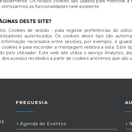
pessoalmente. Os nossos cookies são usados para melhorar a e
 a otimizarmos as funcionalidades nele existente.
ÁGINAS DESTE SITE?
dos: Cookies de sessão - para registar preferências do util
tilizadores autenticados. Os cookies deste tipo são aut
r informação necessária entre sessões, por exemplo, é guar
e cookies e para esconder a mensagem relativa a esta. Este
 pelo utilizador. Este web site utiliza o serviço Analytics, di
os acessos recebidos a partir de cookies anónimos que são u
FREGUESIA
A
tã
Agenda de Eventos
N