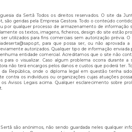
guesia da Sertã Todos os direitos reservados. O site da Ju
rta.pt, são geridas pela Empresa Gestora. Todo o conteúdo conti
 ou por qualquer processo de armazenamento de informação
mente os textos, imagens, ficheiros, design do site estão pro
ser utilizados para fins comerciais sem autorização prévia. 
siadeserta@sapo.pt, para que possa ser, ou não aprovada a
reviamente autorizados. Qualquer tipo de informação enviada po
s nenhuma entidade comercial. Acreditamos que o site não co
s para o visualizar. Caso algum problema ocorra durante a s
ora não terá encargos pelos danos e custos que poderá ter. To
io da República, onde o diploma legal em questão tenha si
nte contra os indivíduos ou organizações cujas atuações po
eite os Avisos Legais acima. Qualquer esclarecimento sobre p
t.
 Sertã são anónimos, não sendo guardada neles qualquer info