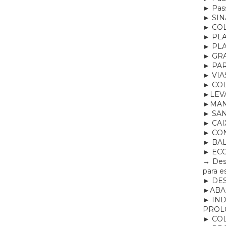
► Pass
► SI
► CO
► PL
► PL
► GR
► PA
► VIA
► CO
►LEVA
►MAN
► SA
► CAI
► CO
► BAL
► EC
→ Dese
para e
► DE
►ABA
► IND
PROL
► CO