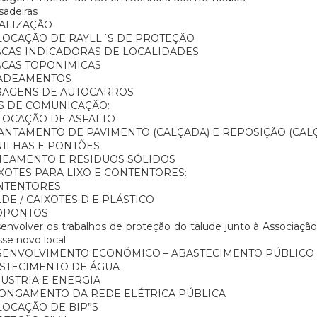
adeiras
NALIZAÇÃO
LOCAÇÃO DE RAYLL´S DE PROTEÇÃO
ACAS INDICADORAS DE LOCALIDADES
ACAS TOPONIMICAS
ADEAMENTOS
RAGENS DE AUTOCARROS
S DE COMUNICAÇÃO:
LOCAÇÃO DE ASFALTO
NTAMENTO DE PAVIMENTO (CALÇADA) E REPOSIÇÃO (CALÇ
ILHAS E PONTÕES
NEAMENTO E RESIDUOS SÓLIDOS
XOTES PARA LIXO E CONTENTORES:
NTENTORES
DE / CAIXOTES D E PLÁSTICO
OPONTOS
nvolver os trabalhos de proteção do talude junto à Associaçã
sse novo local
SENVOLVIMENTO ECONÓMICO – ABASTECIMENTO PÚBLICO
STECIMENTO DE ÁGUA
USTRIA E ENERGIA
ONGAMENTO DA REDE ELÉTRICA PÚBLICA
LOCAÇÃO DE BIP”S