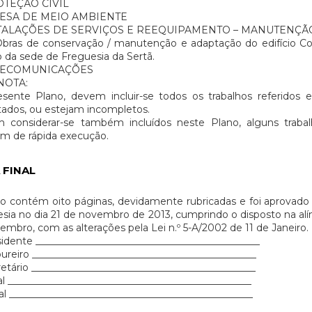
TEÇÃO CIVIL
ESA DE MEIO AMBIENTE
TALAÇÕES DE SERVIÇOS E REEQUIPAMENTO – MANUTENÇÃO
ras de conservação / manutenção e adaptação do edifício Con
io da sede de Freguesia da Sertã.
LECOMUNICAÇÕES
NOTA:
esente Plano, devem incluir-se todos os trabalhos referidos
ados, ou estejam incompletos.
 considerar-se também incluídos neste Plano, alguns trab
m de rápida execução.
 FINAL
o contém oito páginas, devidamente rubricadas e foi aprovado 
sia no dia 21 de novembro de 2013, cumprindo o disposto na alíne
embro, com as alterações pela Lei n.º 5-A/2002 de 11 de Janeiro.
idente ______________________________________________
ureiro ______________________________________________
etário ______________________________________________
l __________________________________________________
l __________________________________________________