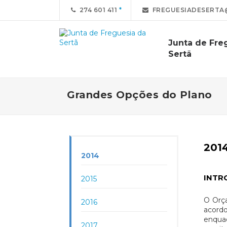
274 601 411
FREGUESIADESERTA
Junta de Fre
Sertã
Grandes Opções do Plano
201
2014
INTR
2015
O Orça
2016
acordo
enqua
2017