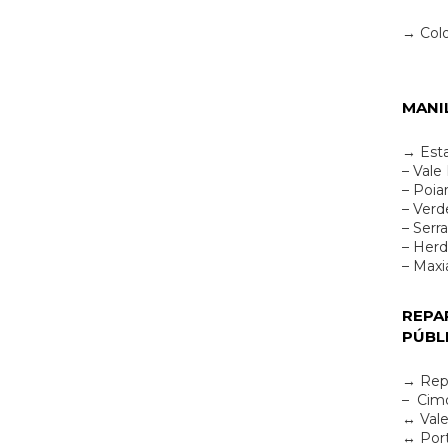
→ Colo
MANI
→ Esta
– Vale
– Poia
– Verd
– Serr
– Her
– Maxia
REPA
PÚBL
→ Rep
– Cimo
↔ Val
↔ Port