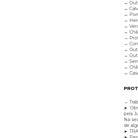
↔ Out
↔ Cal
↔ Po
↔ Her
↔ Ver
↔ Chã
→ Pro
→ Con
↔ Oute
↔ Oute
↔ Serr
↔ Chã
↔ Casa
PROT
→ Trab
► Obr
pela J
Na seq
de alg
► TR
► Pas