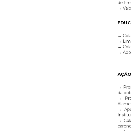
de Fre
→ Valo
EDUC
→ Cola
→ Limp
→ Cola
→ Apoi
AÇÃO
→ Prom
da pob
→ Prop
Alamed
→ Apo
Instit
→ Cola
carenc