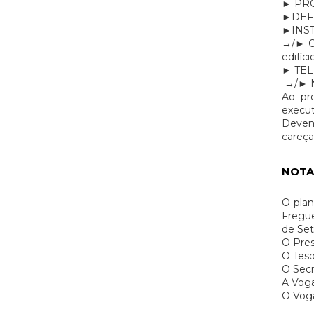
► PRO
►DEF
►INS
→/► Ob
edifíc
► TE
→/► 
Ao pr
execut
Devem
careça
NOTA
O plan
Fregue
de Set
O Pres
O Teso
O Secr
A Voga
O Voga