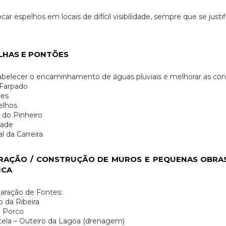
car espelhos em locais de difícil visibilidade, sempre que se justif
LHAS E PONTÕES
belecer o encaminhamento de águas pluviais e melhorar as condi
 Farpado
res
elhos
a do Pinheiro
dade
l da Carreira
RAÇÃO / CONSTRUÇÃO DE MUROS E PEQUENAS OBRAS
ICA
aração de Fontes:
 da Ribeira
e Porco
ela – Outeiro da Lagoa (drenagem)