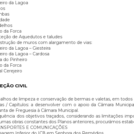
eiro da Lagoa
vos
mbas
dade
delhos
o da Forca
teção de Aquedutos e taludes
strução de muros com alargamento de vias:
iro da Lagoa – Giesteira
iro da Lagoa – Cardosa
a do Pinheiro
o da Forca
l Cerejeiro
EÇÃO CIVIL
alhos de limpeza e conservação de bermas e valetas, em todos 
as / Capítulos: a desenvolver com o apoio da Câmara Municip
unta de Freguesia à Câmara Municipal.
uência dos objetivos traçados, considerando as limitações imp
umas obras constantes dos Planos anteriores, procurámos estabe
ANSPORTES E COMUNICAÇÕES
sagem Inferior do IC8 em Senhora dos Remédios