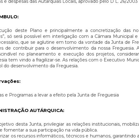
as e despesas das Autarquias Locais, aprovado pelo D L. 26/2003 
MBULO
:
cução deste Plano e principalmente a concretização das nos
”, só será possível em interligação com a Câmara Municipal e
ecessário, que se aglutine em torno da vontade da Junta de Fre
s de contribuir para o desenvolvimento da nossa Freguesia. 
scindível no planeamento e execução dos projetos, consider
sia tem vindo a fragilizar-se. As relações com o Executivo Munic
l do desenvolvimento da Freguesia.
rvações
:
s e Programas a levar a efeito pela Junta de Freguesia
NISTRAÇÃO AUTÁRQUICA:
jetivo desta Junta, privilegiar as relações institucionais, mob
, e fomentar a sua participação na vida pública.
rizar os recursos informáticos, técnicos e humanos, garantindo