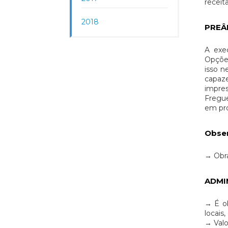
receit
2018
PREÂ
A exe
Opções
isso n
capaze
impre
Fregue
em pro
Obse
→ Obra
ADMI
→ É ob
locais
→ Valo