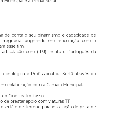
 Municipal e a Pinhal Maior.
nha de conta o seu dinamismo e capacidade de
 na Freguesia, pugnando em articulação com o
ara esse fim.
m articulação com (IPJ) Instituto Português da
ecnológica e Profissional da Sertã através do
, em colaboração com a Câmara Municipal.
r do Cine Teatro Tasso.
o de prestar apoio com viaturas TT.
osertã e de terreno para instalação de pista de