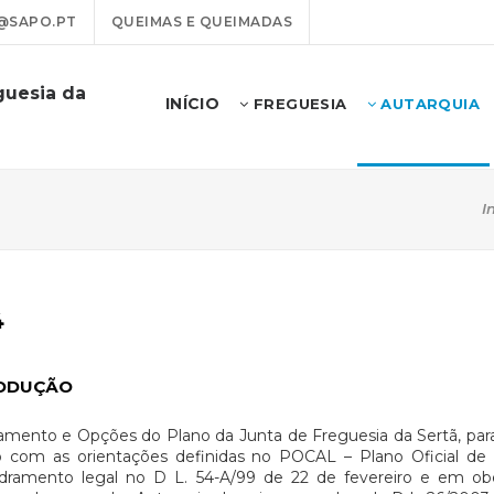
@SAPO.PT
QUEIMAS E QUEIMADAS
guesia da
INÍCIO
FREGUESIA
AUTARQUIA
I
4
ODUÇÃO
mento e Opções do Plano da Junta de Freguesia da Sertã, par
 com as orientações definidas no POCAL – Plano Oficial de 
dramento legal no D L. 54-A/99 de 22 de fevereiro e em obe