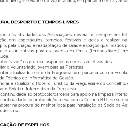
ar e divulgar o Banco de Voluntariado, em parceria com a Câmara
URA, DESPORTO E TEMPOS LIVRES
oio às atividades das Associações, deverá ter sempre em li
ação em espetáculos, torneios, festivais e galas a realizar
pio, pela criação e readaptação de salas e espaços qualificados p
ar as iniciativas para os jovens em férias, (tempos livres) e
tude.
er “vivos” os protocolos/parcerias com as coletividades
ar o Voluntariado jovem para as Florestas
er atualizado o site da Freguesia, em parceria com a Escola T
de Técnico de Informática de Gestão.
orar e atualizar o Roteiro Turístico da Freguesia e do Concelho
ar o Boletim Informativo da Freguesia.
continuidade ao protocolo/parceria para apoio na limpeza interio
continuidade ao protocolo/parceria com a Celinda BTT, no sentid
borar na procura do melhor local para instalação da Sede da Aer
odelismo.
CAÇÃO DE ESPELHOS