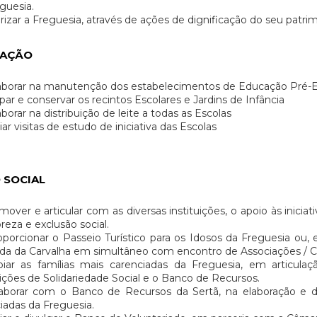
guesia.
rizar a Freguesia, através de ações de dignificação do seu patrimón
AÇÃO
borar na manutenção dos estabelecimentos de Educação Pré-Esc
ar e conservar os recintos Escolares e Jardins de Infância
borar na distribuição de leite a todas as Escolas
ar visitas de estudo de iniciativa das Escolas
 SOCIAL
over e articular com as diversas instituições, o apoio às inic
reza e exclusão social.
orcionar o Passeio Turístico para os Idosos da Freguesia ou,
a da Carvalha em simultâneo com encontro de Associações / Co
iar as famílias mais carenciadas da Freguesia, em articula
uições de Solidariedade Social e o Banco de Recursos.
borar com o Banco de Recursos da Sertã, na elaboração e dis
iadas da Freguesia.