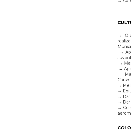
→ Apoi
CULT
→ O ap
realiz
Municí
→ Apoi
Juven
→ Mant
→ Apoi
→ Mant
Curso 
→ Melh
→ Edit
→ Dar 
→ Dar 
→ Cola
aerom
COLO