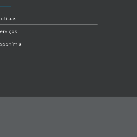
otícias
erviços
oponímia