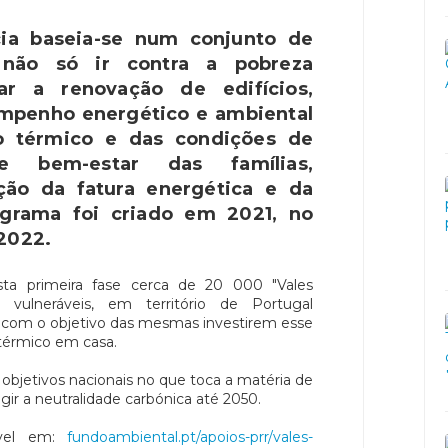
cia baseia-se num conjunto de
não só ir contra a pobreza
ar a renovação de edifícios,
mpenho energético e ambiental
o térmico e das condições de
 e bem-estar das famílias,
ção da fatura energética e da
ograma foi criado em 2021, no
 2022.
ta primeira fase cerca de 20 000 "Vales
as vulneráveis, em território de Portugal
 e com o objetivo das mesmas investirem esse
 térmico em casa.
 objetivos nacionais no que toca a matéria de
gir a neutralidade carbónica até 2050.
nível em:
fundoambiental.pt/apoios-prr/vales-