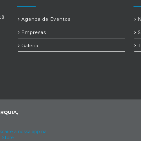
tã
Agenda de Eventos
N
Empresas
S
Galeria
T
RQUIA,