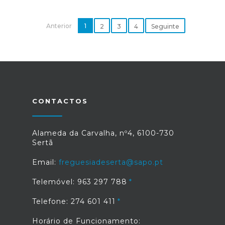
Anterior
1
2
3
4
Seguinte
CONTACTOS
Alameda da Carvalha, nº4, 6100-730
Sertã
Email:
freguesiadeserta@sapo.pt
Telemóvel: 963 297 788
Telefone: 274 601 411
Horário de Funcionamento: