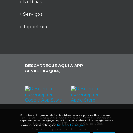
Notícias
Serviços
Toponímia
DESCARREGUE AQUI A APP
GESAUTARQUIA,
A Junta de Freguesia da Sertã utiliza cookies para melhorar a sua
© 2026 Junta de Freguesia da Sertã. Todos os
experiência de navegação e para fins estatísticos. Ao navegar está a
direitos reservados |
Termos e Condições
|
*
consentir a sua utilização.
Termos e Condições
Chamada para a rede fixa nacional.