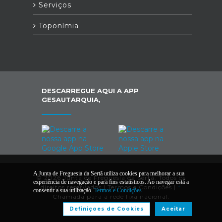
Serviços
Toponímia
DESCARREGUE AQUI A APP
GESAUTARQUIA,
A Junta de Freguesia da Sertã utiliza cookies para melhorar a sua
© 2026 Junta de Freguesia da Sertã. Todos os
experiência de navegação e para fins estatísticos. Ao navegar está a
direitos reservados |
Termos e Condições
|
*
consentir a sua utilização.
Termos e Condições
Chamada para a rede fixa nacional.
Definiçoes de Cookies
Aceitar