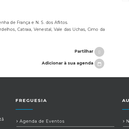
ha de França e N. S. dos Aflitos.
rdelhos, Catraia, Venestal, Vale das Uchas, Cimo da
Partilhar
Adicionar à sua agenda
FREGUESIA
A
tã
Agenda de Eventos
N