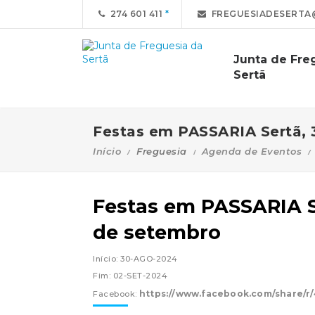
274 601 411
FREGUESIADESERTA
Junta de Fre
Sertã
Festas em PASSARIA Sertã, 
Início
Freguesia
Agenda de Eventos
Festas em PASSARIA Se
de setembro
Início: 30-AGO-2024
Fim: 02-SET-2024
https://www.facebook.com/share/
Facebook: