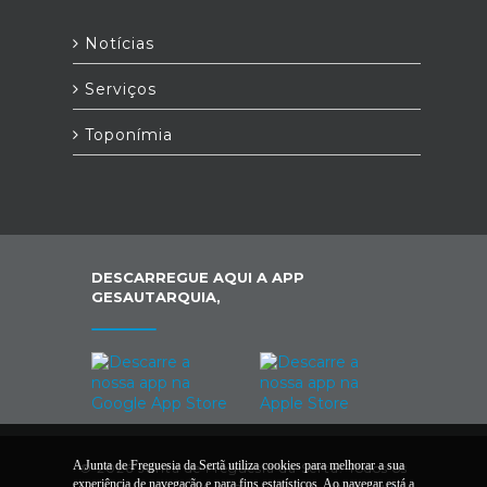
Notícias
Serviços
Toponímia
DESCARREGUE AQUI A APP
GESAUTARQUIA,
A Junta de Freguesia da Sertã utiliza cookies para melhorar a sua
© 2026 Junta de Freguesia da Sertã. Todos os
experiência de navegação e para fins estatísticos. Ao navegar está a