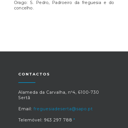
Orago: S. Pedro, Padroeiro da freguesia e do
concelho.
CONTACTOS
Alameda da Carvalha, nº4, 6100-730
Sertã
Email:
freguesiadeserta@sapo.pt
Telemóvel: 963 297 788