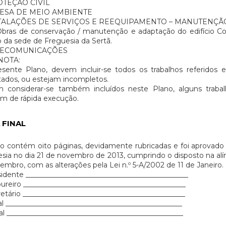
TEÇÃO CIVIL
ESA DE MEIO AMBIENTE
TALAÇÕES DE SERVIÇOS E REEQUIPAMENTO – MANUTENÇÃO
ras de conservação / manutenção e adaptação do edifício Con
io da sede de Freguesia da Sertã.
LECOMUNICAÇÕES
NOTA:
esente Plano, devem incluir-se todos os trabalhos referidos
ados, ou estejam incompletos.
 considerar-se também incluídos neste Plano, alguns trab
m de rápida execução.
 FINAL
o contém oito páginas, devidamente rubricadas e foi aprovado 
sia no dia 21 de novembro de 2013, cumprindo o disposto na alíne
embro, com as alterações pela Lei n.º 5-A/2002 de 11 de Janeiro.
idente ______________________________________________
ureiro ______________________________________________
etário ______________________________________________
l __________________________________________________
l __________________________________________________