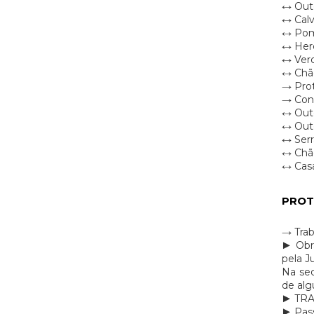
↔ Out
↔ Cal
↔ Po
↔ Her
↔ Ver
↔ Chã
→ Pro
→ Con
↔ Oute
↔ Oute
↔ Serr
↔ Chã
↔ Casa
PROT
→ Trab
► Obr
pela J
Na seq
de alg
► TR
► Pas