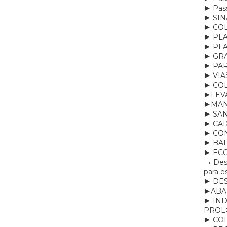
► Pass
► SI
► CO
► PL
► PL
► GR
► PA
► VIA
► CO
►LEVA
►MAN
► SA
► CAI
► CO
► BAL
► EC
→ Dese
para e
► DE
►ABA
► IND
PROL
► CO