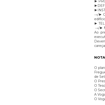
► PRO
►DEF
►INS
→/► Ob
edifíc
► TE
→/► 
Ao pr
execut
Devem
careça
NOTA
O plan
Fregue
de Set
O Pres
O Teso
O Secr
A Voga
O Voga