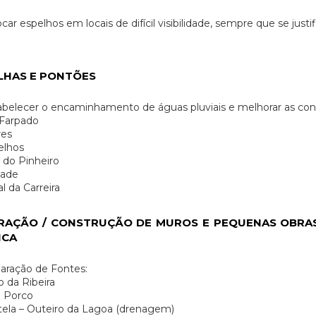
car espelhos em locais de difícil visibilidade, sempre que se justif
LHAS E PONTÕES
belecer o encaminhamento de águas pluviais e melhorar as condi
 Farpado
res
elhos
a do Pinheiro
dade
l da Carreira
RAÇÃO / CONSTRUÇÃO DE MUROS E PEQUENAS OBRAS
ICA
aração de Fontes:
 da Ribeira
e Porco
ela – Outeiro da Lagoa (drenagem)