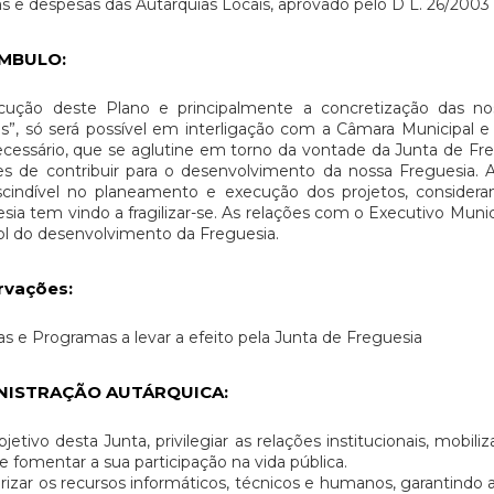
as e despesas das Autarquias Locais, aprovado pelo D L. 26/2003 
MBULO
:
cução deste Plano e principalmente a concretização das nos
”, só será possível em interligação com a Câmara Municipal e
ecessário, que se aglutine em torno da vontade da Junta de Fre
s de contribuir para o desenvolvimento da nossa Freguesia. 
scindível no planeamento e execução dos projetos, consider
sia tem vindo a fragilizar-se. As relações com o Executivo Munic
l do desenvolvimento da Freguesia.
rvações
:
s e Programas a levar a efeito pela Junta de Freguesia
NISTRAÇÃO AUTÁRQUICA:
jetivo desta Junta, privilegiar as relações institucionais, mob
, e fomentar a sua participação na vida pública.
rizar os recursos informáticos, técnicos e humanos, garantindo