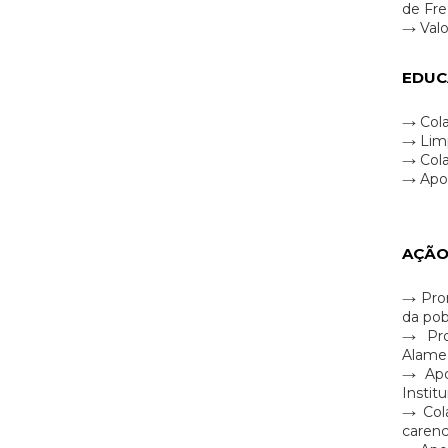
de Fre
→ Valo
EDUC
→ Cola
→ Limp
→ Cola
→ Apoi
AÇÃO
→ Prom
da pob
→ Prop
Alamed
→ Apo
Instit
→ Cola
carenc