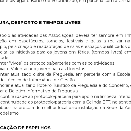
ar e divulgar o Banco de Voluntariado, em parceria com a Câmara
URA, DESPORTO E TEMPOS LIVRES
oio às atividades das Associações, deverá ter sempre em li
ação em espetáculos, torneios, festivais e galas a realizar
pio, pela criação e readaptação de salas e espaços qualificados p
ar as iniciativas para os jovens em férias, (tempos livres) e
tude.
er “vivos” os protocolos/parcerias com as coletividades
ar o Voluntariado jovem para as Florestas
er atualizado o site da Freguesia, em parceria com a Escola T
de Técnico de Informática de Gestão.
orar e atualizar o Roteiro Turístico da Freguesia e do Concelho
ar o Boletim Informativo da Freguesia.
continuidade ao protocolo/parceria para apoio na limpeza interio
continuidade ao protocolo/parceria com a Celinda BTT, no sentid
borar na procura do melhor local para instalação da Sede da Aer
odelismo.
CAÇÃO DE ESPELHOS