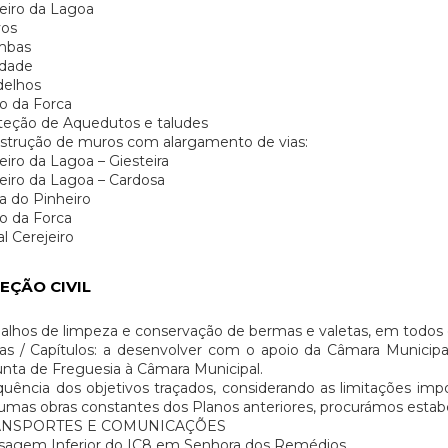
eiro da Lagoa
vos
mbas
dade
delhos
o da Forca
teção de Aquedutos e taludes
strução de muros com alargamento de vias:
iro da Lagoa – Giesteira
iro da Lagoa – Cardosa
a do Pinheiro
o da Forca
l Cerejeiro
EÇÃO CIVIL
alhos de limpeza e conservação de bermas e valetas, em todos 
as / Capítulos: a desenvolver com o apoio da Câmara Municip
unta de Freguesia à Câmara Municipal.
uência dos objetivos traçados, considerando as limitações imp
umas obras constantes dos Planos anteriores, procurámos estabe
ANSPORTES E COMUNICAÇÕES
sagem Inferior do IC8 em Senhora dos Remédios