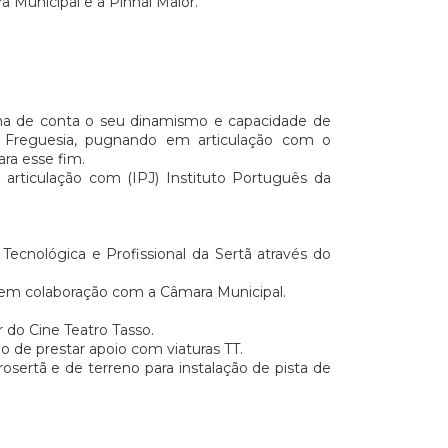
 Municipal e a Pinhal Maior.
nha de conta o seu dinamismo e capacidade de
 na Freguesia, pugnando em articulação com o
ara esse fim.
m articulação com (IPJ) Instituto Português da
ecnológica e Profissional da Sertã através do
, em colaboração com a Câmara Municipal.
r do Cine Teatro Tasso.
o de prestar apoio com viaturas TT.
osertã e de terreno para instalação de pista de