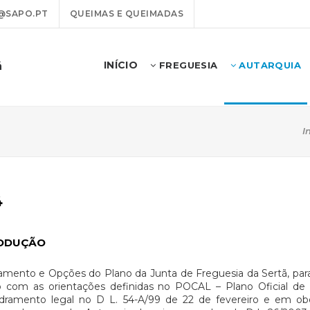
@SAPO.PT
QUEIMAS E QUEIMADAS
INÍCIO
ã
FREGUESIA
AUTARQUIA
I
4
ODUÇÃO
mento e Opções do Plano da Junta de Freguesia da Sertã, par
 com as orientações definidas no POCAL – Plano Oficial de 
dramento legal no D L. 54-A/99 de 22 de fevereiro e em obe