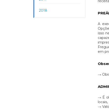
receit
2018
PREÂ
A exe
Opções
isso n
capaze
impre
Fregue
em pro
Obse
→ Obra
ADMI
→ É ob
locais
→ Valo