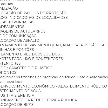
adeiras
NALIZAÇÃO
LOCAÇÃO DE RAYLL´S DE PROTEÇÃO
ACAS INDICADORAS DE LOCALIDADES
ACAS TOPONIMICAS
ADEAMENTOS
RAGENS DE AUTOCARROS
S DE COMUNICAÇÃO:
LOCAÇÃO DE ASFALTO
NTAMENTO DE PAVIMENTO (CALÇADA) E REPOSIÇÃO (CALÇ
ILHAS E PONTÕES
NEAMENTO E RESIDUOS SÓLIDOS
XOTES PARA LIXO E CONTENTORES:
NTENTORES
DE / CAIXOTES D E PLÁSTICO
OPONTOS
nvolver os trabalhos de proteção do talude junto à Associaçã
sse novo local
SENVOLVIMENTO ECONÓMICO – ABASTECIMENTO PÚBLICO
STECIMENTO DE ÁGUA
USTRIA E ENERGIA
ONGAMENTO DA REDE ELÉTRICA PÚBLICA
LOCAÇÃO DE BIP”S