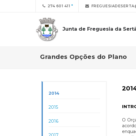
274 601 411
FREGUESIADESERTA
Junta de Freguesia da Sert
Grandes Opções do Plano
201
2014
INTR
2015
O Orça
2016
acordo
enqua
2017