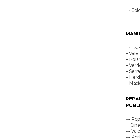
→ Colo
MANI
→ Esta
– Vale
– Poia
– Verd
– Serr
– Her
– Maxia
REPA
PÚBL
→ Rep
– Cimo
↔ Val
↔ Port