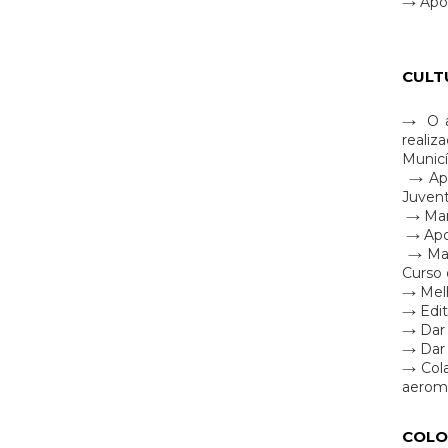
→ Apoi
CULT
→ O ap
realiz
Municí
→ Apoi
Juven
→ Mant
→ Apoi
→ Mant
Curso 
→ Melh
→ Edit
→ Dar 
→ Dar 
→ Cola
aerom
COLO