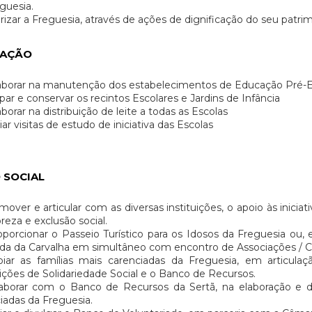
guesia.
rizar a Freguesia, através de ações de dignificação do seu patrimón
AÇÃO
borar na manutenção dos estabelecimentos de Educação Pré-Esc
ar e conservar os recintos Escolares e Jardins de Infância
borar na distribuição de leite a todas as Escolas
ar visitas de estudo de iniciativa das Escolas
 SOCIAL
over e articular com as diversas instituições, o apoio às inic
reza e exclusão social.
orcionar o Passeio Turístico para os Idosos da Freguesia ou,
a da Carvalha em simultâneo com encontro de Associações / Co
iar as famílias mais carenciadas da Freguesia, em articula
uições de Solidariedade Social e o Banco de Recursos.
borar com o Banco de Recursos da Sertã, na elaboração e dis
iadas da Freguesia.