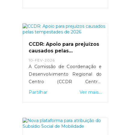
económica na compra de botijas
de gás. O primeiro-ministro Luís
Montenegro anunciou o
aumento da comparticipação de
15 para 25 euros durante os
próximos três meses,
CCDR: Apoio para prejuízos
justificando a medida com o
causados pelas
impacto da guerra no Médio
tempestades de 2026
10-FEV-2026
Oriente.
A Comissão de Coordenação e
Desenvolvimento Regional do
Centro (CCDR Centro)
disponibilizou uma plataforma
Partilhar
Ver mais...
online para o registo de
prejuízos resultantes das
tempestades de 2026 que
afetaram vários concelhos da
Região Centro.O portal destina-
se a cidadãos, empresas,