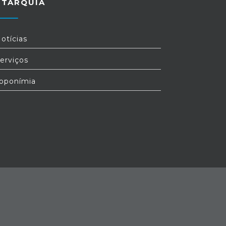
UTARQUIA
otícias
erviços
oponímia