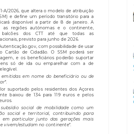
 1-A/2026, que altera o modelo de atribuição
SM) e define um período transitório para a
icará disponível a partir de 8 de janeiro. A
e as regiões autónomas e o continente,
balcões dos CTT até que todas as
acionais, previsto para junho de 2026.
 Autenticação.gov, com possibilidade de usar
do Cartão de Cidadão. O SSM poderá ser
iagem, e os beneficiários poderão suportar
ens só de ida ou emparelhar com a de
elegível.
r emitidas em nome do beneficiário ou de
ar
".
or suportado pelos residentes dos Açores
nte baixou de 134 para 119 euros e pelos
euros.
 subsídio social de mobilidade como um
 social e territorial, contribuindo para
e, em particular junto das gerações mais
 e vivem/estudam no continente
".