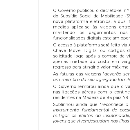
O Governo publicou o decreto-lei n.º
do Subsídio Social de Mobilidade (S
nova plataforma eletrónica, a qual f
medida aplica-se às viagens entr
mantendo os pagamentos nos 
funcionalidades digitais estejam oper
O acesso à plataforma será feito via
Chave Móvel Digital ou códigos 
solicitado logo após a compra da v
apenas metade do custo em viag
regresso para atingir o valor máximo 
As faturas das viagens "
deverão se
um membro do seu agregado famili
O Governo lembrou ainda que o val
nas ligações aéreas com o contine
residentes na Madeira de 86 para 79 
Sublinhou ainda que "
reconhece o
instrumento fundamental de coesão
mitigar os efeitos da insularidad
jovens que vivem/estudam nas ilhas