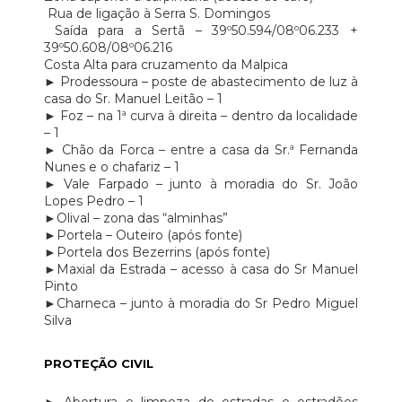
Rua de ligação à Serra S. Domingos
Saída para a Sertã – 39º50.594/08º06.233 +
39º50.608/08º06.216
Costa Alta para cruzamento da Malpica
► Prodessoura – poste de abastecimento de luz à
casa do Sr. Manuel Leitão – 1
► Foz – na 1ª curva à direita – dentro da localidade
– 1
► Chão da Forca – entre a casa da Sr.ª Fernanda
Nunes e o chafariz – 1
► Vale Farpado – junto à moradia do Sr. João
Lopes Pedro – 1
►Olival – zona das “alminhas”
►Portela – Outeiro (após fonte)
►Portela dos Bezerrins (após fonte)
►Maxial da Estrada – acesso à casa do Sr Manuel
Pinto
►Charneca – junto à moradia do Sr Pedro Miguel
Silva
PROTEÇÃO CIVIL