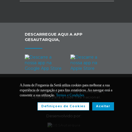
DESCARREGUE AQUI A APP
GESAUTARQUIA,
A Junta de Freguesia da Sertã utiliza cookies para melhorar a sua
© 2026 Junta de Freguesia da Sertã. Todos os
experiência de navegação e para fins estatísticos. Ao navegar está a
direitos reservados |
Termos e Condições
|
*
consentir a sua utilização.
Termos e Condições
Chamada para a rede fixa nacional.
Definiçoes de Cookies
Aceitar
Desenvolvido por: