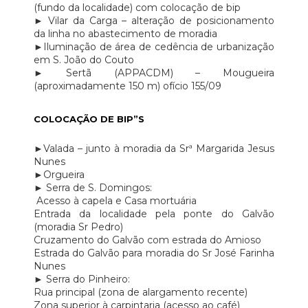
(fundo da localidade) com colocação de bip
► Vilar da Carga – alteração de posicionamento
da linha no abastecimento de moradia
►Iluminação de área de cedência de urbanização
em S. João do Couto
► Sertã (APPACDM) – Mougueira
(aproximadamente 150 m) ofício 155/09
COLOCAÇÃO DE BIP”S
►Valada – junto à moradia da Srª Margarida Jesus
Nunes
►Orgueira
► Serra de S. Domingos:
Acesso à capela e Casa mortuária
Entrada da localidade pela ponte do Galvão
(moradia Sr Pedro)
Cruzamento do Galvão com estrada do Amioso
Estrada do Galvão para moradia do Sr José Farinha
Nunes
► Serra do Pinheiro:
Rua principal (zona de alargamento recente)
Zona superior à carpintaria (acesso ao café)