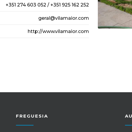
+351 274 603 052 / +351 925 162 252
geral@vilamaior.com
http://www.vilamaior.com
FREGUESIA
A