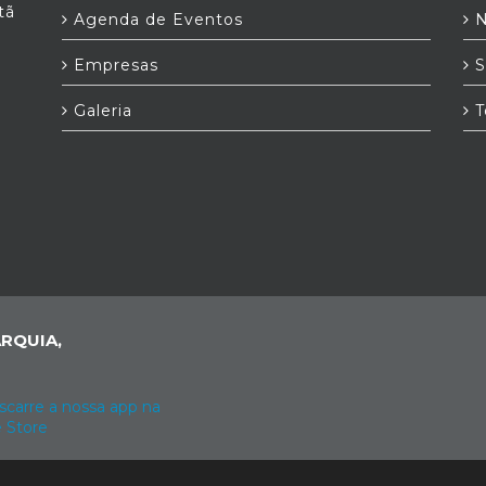
tã
Agenda de Eventos
N
Empresas
S
Galeria
T
RQUIA,