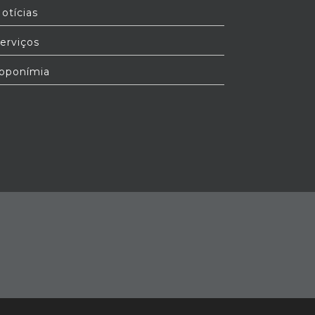
otícias
erviços
oponímia