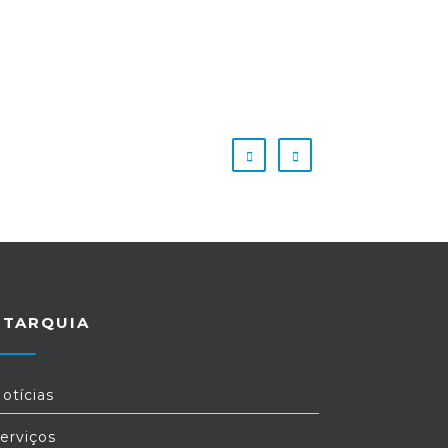
UTARQUIA
otícias
erviços