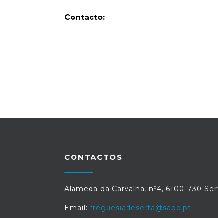
Contacto:
CONTACTOS
Alameda da Carvalha, nº4, 6100-730 Ser
Email:
freguesiadeserta@sapo.pt