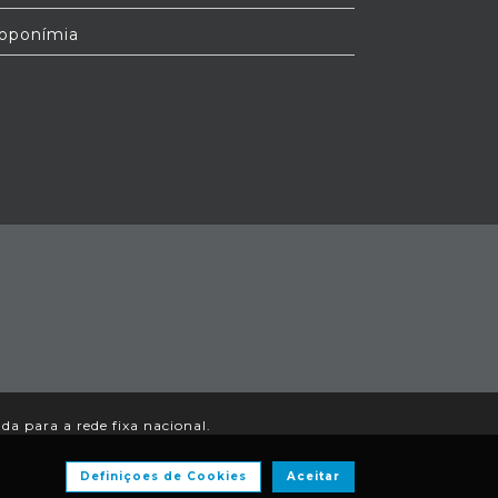
oponímia
a para a rede fixa nacional.
Definiçoes de Cookies
Aceitar