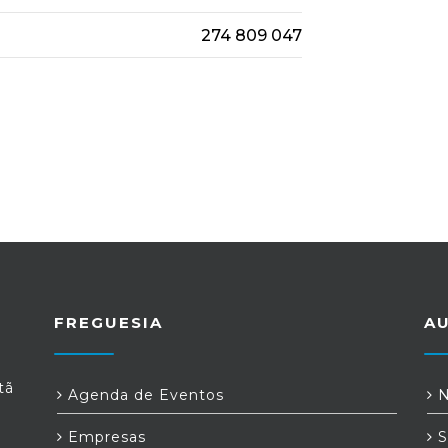
274 809 047
FREGUESIA
A
tã
Agenda de Eventos
N
Empresas
S