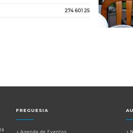
274 601 25
FREGUESIA
A
tã
Agenda de Eventos
N