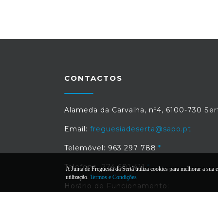
CONTACTOS
Alameda da Carvalha, nº4, 6100-730 Ser
Email:
freguesiadeserta@sapo.pt
Telemóvel: 963 297 788
Telefone: 274 601 411
A Junta de Freguesia da Sertã utiliza cookies para melhorar a sua e
utilização.
Termos e Condições
Horário de Funcionamento:
Seg. a Sex.:
8h30 - 12h30 / 14h - 17h