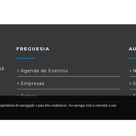
FREGUESIA
A
tã
Agenda de Eventos
N
Empresas
S
Galeria
T
xperiência de navegação e para fins estatísticos. Ao navegar está a consentir a sua