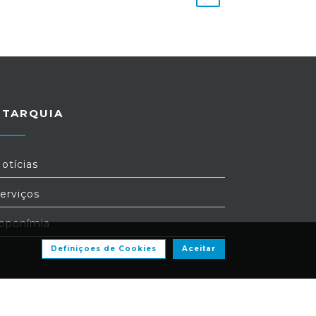
UTARQUIA
otícias
erviços
oponímia
Definiçoes de Cookies
Aceitar