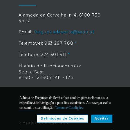
Alameda da Carvalha, nº4, 6100-730
Sertã
Email:
freguesiadeserta@sapo.pt
Telemóvel: 963 297 788
Telefone: 274 601 411
Horário de Funcionamento:
Seg. a Sex.:
8h30 - 12h30 / 14h - 17h
A Junta de Freguesia da Sertã utiliza cookies para melhorar a sua
FREGUESIA
experiência de navegação e para fins estatísticos. Ao navegar está a
consentir a sua utilização.
Termos e Condições
Definiçoes de Cookies
Aceitar
Agenda de Eventos