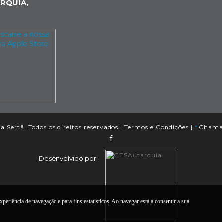
RQUIA,
 Sertã. Todos os direitos reservados |
Termos e Condições
|
*
Chamad
Desenvolvido por:
xperiência de navegação e para fins estatísticos. Ao navegar está a consentir a sua