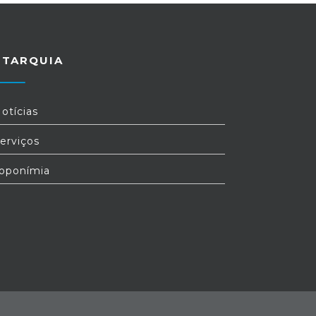
UTARQUIA
otícias
erviços
oponímia