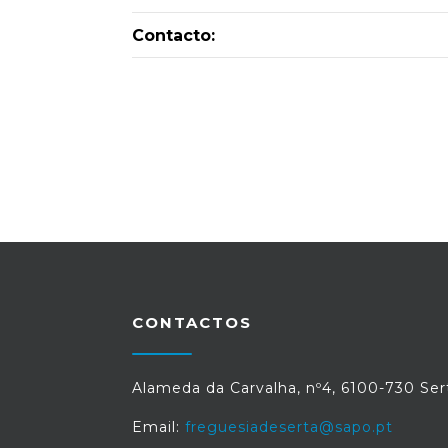
Contacto:
CONTACTOS
Alameda da Carvalha, nº4, 6100-730 Ser
Email:
freguesiadeserta@sapo.pt