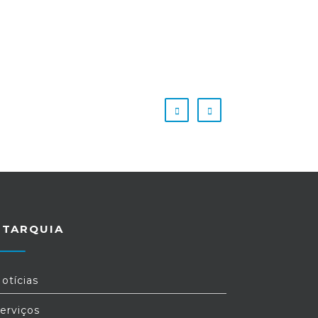
UTARQUIA
otícias
erviços