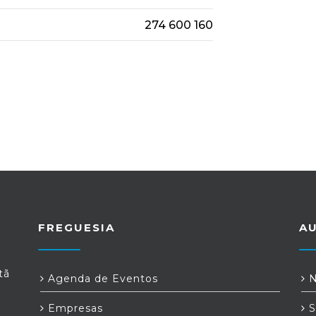
274 600 160
FREGUESIA
A
tã
Agenda de Eventos
N
Empresas
S