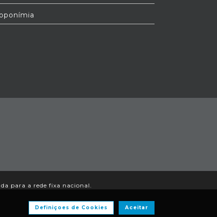
oponímia
a para a rede fixa nacional.
Definiçoes de Cookies
Aceitar