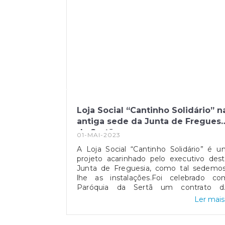
Loja Social “Cantinho Solidário” n
antiga sede da Junta de Freguesi
da Sertã
01-MAI-2023
A Loja Social “Cantinho Solidário” é 
projeto acarinhado pelo executivo des
Junta de Freguesia, como tal sedemos
lhe as instalações.Foi celebrado co
Paróquia da Sertã um contrato d
cedência, a título gratuito, do rés do ch
Ler mais.
da antiga sede da Freguesia. Que
necessite, poderá recorrer a este espaço