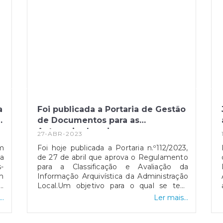
a
Foi publicada a Portaria de Gestão
a
de Documentos para as
Autarquias Locais
27-ABR-2023
um
Foi hoje publicada a Portaria n.º112/2023,
ta
de 27 de abril que aprova o Regulamento
-
para a Classificação e Avaliação da
m
Informação Arquivística da Administração
e
Local.Um objetivo para o qual se tem
ão
vindo a trabalhar há anos e que
..
Ler mais...
m
finalmente culmina com a publicação
,
desta Portaria, um instrumento essencial