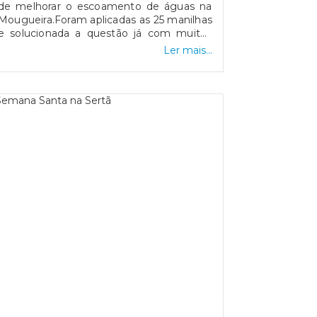
de melhorar o escoamento de águas na
Mougueira.Foram aplicadas as 25 manilhas
e solucionada a questão já com muitos
anos.Continuamos a trabalhar para o bem-
Ler mais...
estar dos nossos munícipes.Fotos no
Facebook da JF. Sertã.