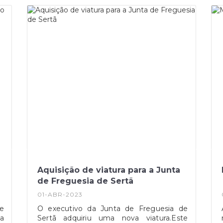
i
para uma maior eficácia na gestão da
s
informação e da documentação nos
o
Serviços da Administração Local.Fonte:
da
Notícia BAD
s
s
m
s,
a
m
Aquisição de viatura para a Junta
de Freguesia de Sertã
01-ABR-2023
se
O executivo da Junta de Freguesia de
a
Sertã adquiriu uma nova viatura.Este