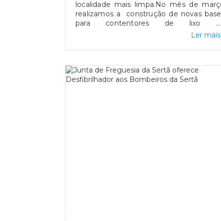
localidade mais limpa.No mês de març
realizamos a construção de novas base
para contentores de lixo n
freguesia. Apoiamos a iniciativa Proje
Ler mais.
Nós Propomos, Pequenos Grande
Cidadãos, com o tema “A Terra aqui, mu
a tua atitude!”, preservação do mei
ambiente em contexto escolar, com 
entrega de 24 caixotes de lixo.