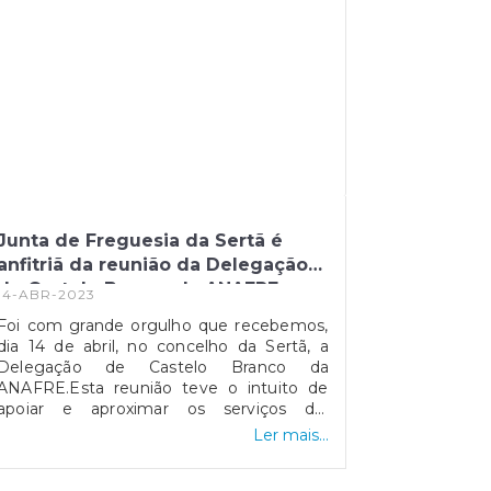
Junta de Freguesia da Sertã é
anfitriã da reunião da Delegação
de Castelo Branco da ANAFRE e os
14-ABR-2023
seus associados.
Foi com grande orgulho que recebemos,
dia 14 de abril, no concelho da Sertã, a
Delegação de Castelo Branco da
ANAFRE.Esta reunião teve o intuito de
apoiar e aproximar os serviços da
Associação Nacional das Freguesias aos
Ler mais...
seus associados. Serviu também para
aprovar as contas referentes a 2022 e