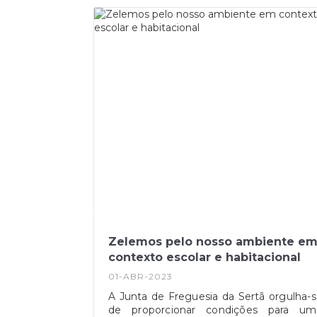
na rua Cerpa Pinto, onde se va
disponibilizar roupas e outro
bens.Queremos enaltecer e agradecer 
apoio do Município da Sertã ao nível 
pintura interior do local e a todos o
envolvidos neste projeto. Junto
trabalhamos para a prospeção de u
futuro melhor para as diversas família
nomeadamente as que têm carênci
económica, no concelho.
Zelemos pelo nosso ambiente e
contexto escolar e habitacional
01-ABR-2023
A Junta de Freguesia da Sertã orgulha-
de proporcionar condições para um