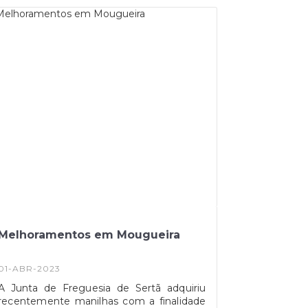
para traçar planos de formação aos
autarcas das freguesias no âmbito da
proteção civil.Pode ler e ouvir os
esclarecimento dados, pelo Presidente da
Junta da Freguesia da Sertã, Joaquim
Alves e do Rui Amaro, Coordenador
ANAFRE aqui Rádio Condestável
Melhoramentos em Mougueira
01-ABR-2023
A Junta de Freguesia de Sertã adquiriu
recentemente manilhas com a finalidade