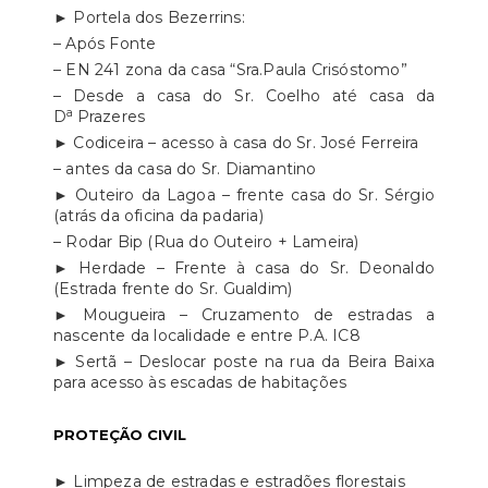
► Portela dos Bezerrins:
– Após Fonte
– EN 241 zona da casa “Sra.Paula Crisóstomo”
– Desde a casa do Sr. Coelho até casa da
a
D
Prazeres
► Codiceira – acesso à casa do Sr. José Ferreira
– antes da casa do Sr. Diamantino
► Outeiro da Lagoa – frente casa do Sr. Sérgio
(atrás da oficina da padaria)
– Rodar Bip (Rua do Outeiro + Lameira)
► Herdade – Frente à casa do Sr. Deonaldo
(Estrada frente do Sr. Gualdim)
► Mougueira – Cruzamento de estradas a
nascente da localidade e entre P.A. IC8
► Sertã – Deslocar poste na rua da Beira Baixa
para acesso às escadas de habitações
PROTEÇÃO CIVIL
► Limpeza de estradas e estradões florestais