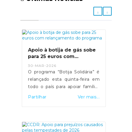
Apoio à botija de gás sobe
para 25 euros com
relançamento do programa
30-MAR-2026
O programa “Botija Solidária” é
relançado esta quinta-feira em
todo o país para apoiar famílias
em situação de vulnerabilidade
Partilhar
Ver mais...
económica na compra de botijas
de gás. O primeiro-ministro Luís
Montenegro anunciou o
aumento da comparticipação de
15 para 25 euros durante os