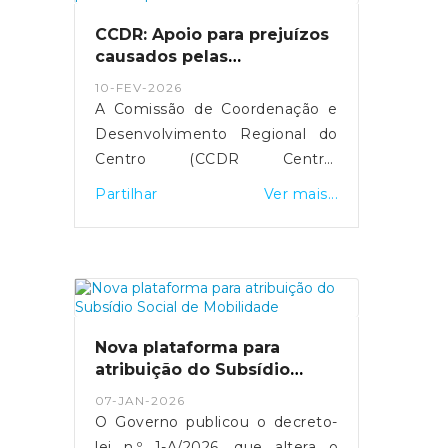
próximos três meses,
CCDR: Apoio para prejuízos
justificando a medida com o
causados pelas
impacto da guerra no Médio
tempestades de 2026
10-FEV-2026
Oriente.
A Comissão de Coordenação e
Desenvolvimento Regional do
Centro (CCDR Centro)
disponibilizou uma plataforma
Partilhar
Ver mais...
online para o registo de
prejuízos resultantes das
tempestades de 2026 que
afetaram vários concelhos da
Região Centro.O portal destina-
se a cidadãos, empresas,
Nova plataforma para
agricultores e municípios,
atribuição do Subsídio
permitindo a sinalização de
Social de Mobilidade
07-JAN-2026
danos em habitações, atividades
O Governo publicou o decreto-
económicas, explorações
lei n.º 1-A/2026, que altera o